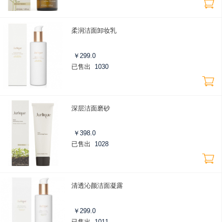
柔润洁面卸妆乳
￥
299.0
已售出
1030
深层洁面磨砂
￥
398.0
已售出
1028
清透沁颜洁面凝露
￥
299.0
已售出
1011