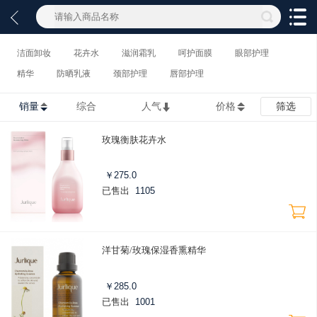
洁面卸妆
花卉水
滋润霜乳
呵护面膜
眼部护理
精华
防晒乳液
颈部护理
唇部护理
销量
综合
人气
价格
筛选
玫瑰衡肤花卉水
￥
275.0
已售出
1105
洋甘菊/玫瑰保湿香熏精华
￥
285.0
已售出
1001