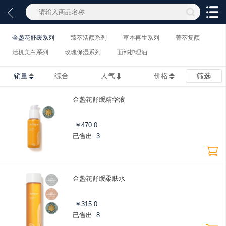
金盏花舒缓系列
臻萃活颜系列
草本再生系列
菁萃复颜
活机美白系列
玫瑰保湿系列
面部护理油
销量
综合
人气
价格
筛选
金盏花舒缓精华液
￥
470.0
已售出
3
金盏花舒缓柔肤水
￥
315.0
已售出
8